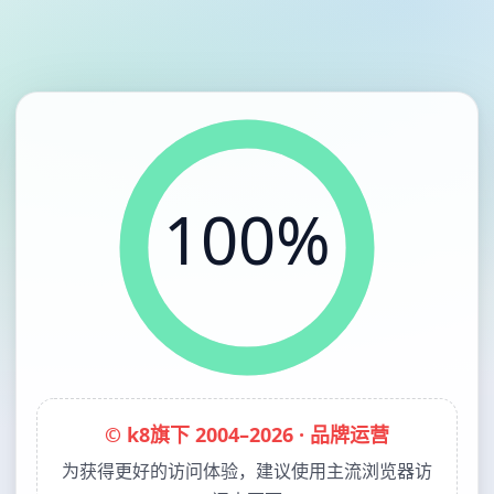
100%
© k8旗下 2004–2026 · 品牌运营
为获得更好的访问体验，建议使用主流浏览器访