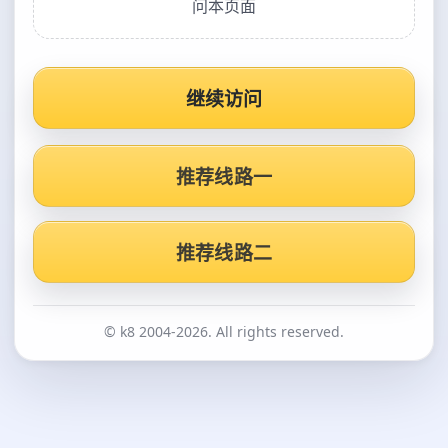
问本页面
继续访问
推荐线路一
推荐线路二
© k8 2004-2026. All rights reserved.